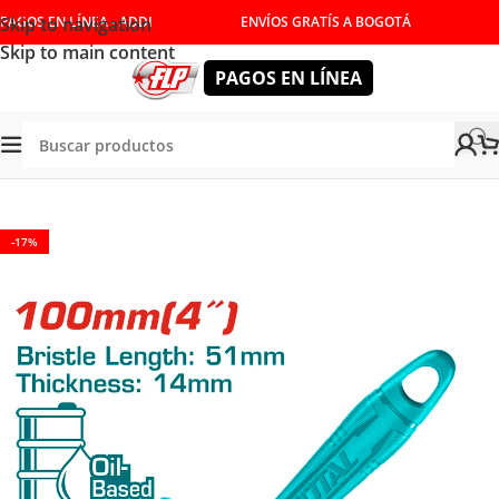
Skip to navigation
PAGOS EN LÍNEA - ADDI
ENVÍOS GRATÍS A BOGOTÁ
Skip to main content
PAGOS EN LÍNEA
Tienda
/
HERRAMIENTAS MANUALES
/
BRICOLAJE
-17%