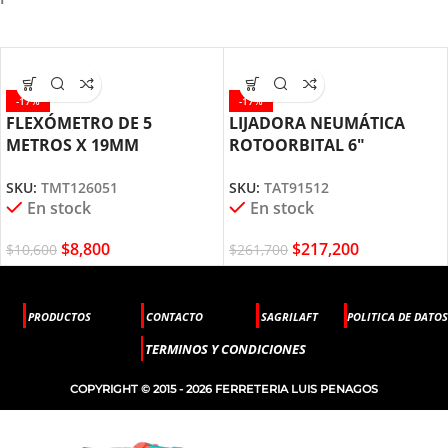
-17%
-17%
FLEXÓMETRO DE 5
LIJADORA NEUMÁTICA
METROS X 19MM
ROTOORBITAL 6″
TMT126051 TOTAL TOOLS
TAT91512 TOTAL TOOLS
SKU:
TMT126051
SKU:
TAT91512
En stock
En stock
$
8,800
$
217,200
$
10,600
$
261,700
PRODUCTOS
CONTACTO
SAGRILAFT
POLITICA DE DATOS
TERMINOS Y CONDICIONES
COPYRIGHT © 2015 - 2026 FERRETERIA LUIS PENAGOS