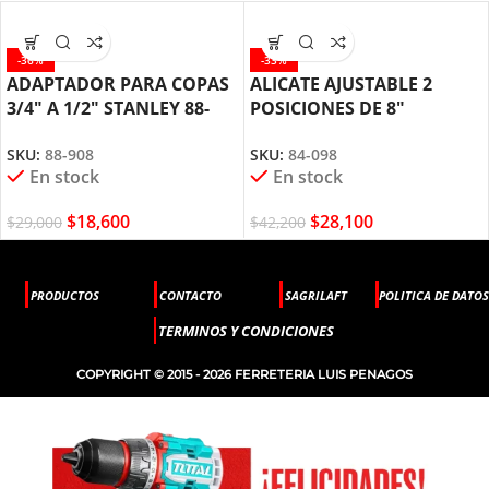
-36%
-33%
ADAPTADOR PARA COPAS
ALICATE AJUSTABLE 2
3/4″ A 1/2″ STANLEY 88-
POSICIONES DE 8″
908
STANLEY 84-098
SKU:
88-908
SKU:
84-098
En stock
En stock
$
18,600
$
28,100
$
29,000
$
42,200
PRODUCTOS
CONTACTO
SAGRILAFT
POLITICA DE DATOS
TERMINOS Y CONDICIONES
COPYRIGHT © 2015 - 2026 FERRETERIA LUIS PENAGOS