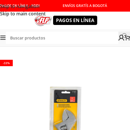
Skip to navigation
PAGOS EN LÍNEA - ADDI
ENVÍOS GRATÍS A BOGOTÁ
Skip to main content
PAGOS EN LÍNEA
/
HERRAMIENTAS MANUALES
/
LLAVES
/
LLAVES EXPANSIVAS
-33%