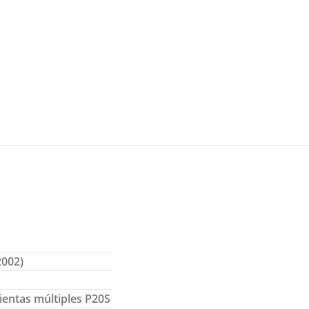
2002)
ientas múltiples P20S