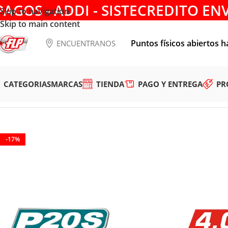
PAGOS - ADDI - SISTECREDITO EN
Skip to navigation
Skip to main content
Puntos físicos abiertos h
ENCUENTRANOS
CATEGORIAS
MARCAS
TIENDA
PAGO Y ENTREGA
PR
Tienda
/
ACCESORIOS
/
CARGADORES Y BATERIAS
/
BATERIAS
/
-17%