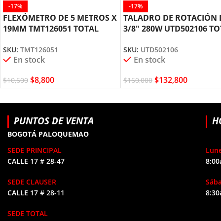
-17%
-17%
FLEXÓMETRO DE 5 METROS X
TALADRO DE ROTACIÓN 
19MM TMT126051 TOTAL
3/8″ 280W UTD502106 TO
TOOLS
TOOLS
SKU:
TMT126051
SKU:
UTD502106
En stock
En stock
$
8,800
$
132,800
$
10,600
$
160,000
PUNTOS DE VENTA
H
BOGOTÁ PALOQUEMAO
SEDE PRINCIPAL
Lune
CALLE 17 # 28-47
8:00
SEDE CLAUSER
Sáb
CALLE 17 # 28-11
8:30
SEDE TOTAL