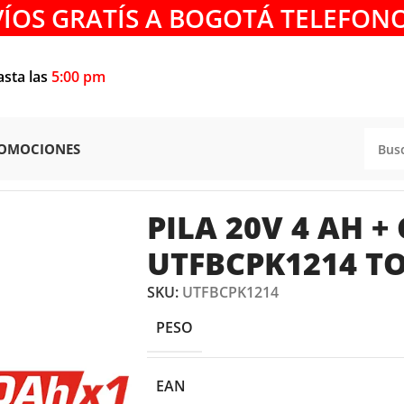
VÍOS GRATÍS A BOGOTÁ TELEFONO
asta las
5:00 pm
OMOCIONES
PILA 20V 4 AH + CARGADOR UTFBCPK1214 TOTAL TOOLS
PILA 20V 4 AH 
UTFBCPK1214 T
SKU:
UTFBCPK1214
PESO
EAN