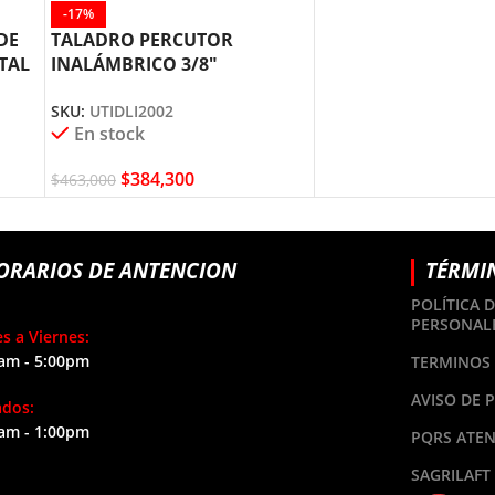
-17%
DE
TALADRO PERCUTOR
TAL
INALÁMBRICO 3/8″
UTIDLI2002 TOTAL TOOLS
SKU:
UTIDLI2002
En stock
$
384,300
$
463,000
ORARIOS DE ANTENCION
TÉRMI
POLÍTICA 
PERSONAL
s a Viernes:
am - 5:00pm
TERMINOS 
AVISO DE 
ados:
am - 1:00pm
PQRS ATEN
SAGRILAFT