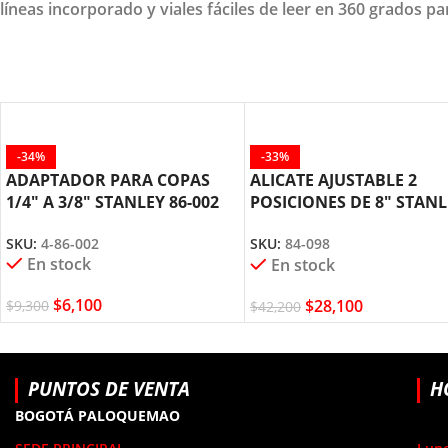
líneas incorporado y viales fáciles de leer en 360 grados p
-34%
-33%
ADAPTADOR PARA COPAS
ALICATE AJUSTABLE 2
1/4″ A 3/8″ STANLEY 86-002
POSICIONES DE 8″ STANL
84-098
SKU:
4-86-002
SKU:
84-098
En stock
En stock
$
6,100
$
28,100
$
9,300
$
42,200
PUNTOS DE VENTA
H
BOGOTÁ PALOQUEMAO