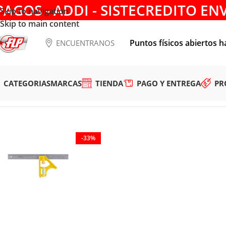
PAGOS - ADDI - SISTECREDITO EN
Skip to navigation
Skip to main content
Puntos físicos abiertos h
ENCUENTRANOS
CATEGORIAS
MARCAS
TIENDA
PAGO Y ENTREGA
PR
Tienda
/
HERRAMIENTAS MANUALES
/
MEDICION
/
ESCUADR
-33%