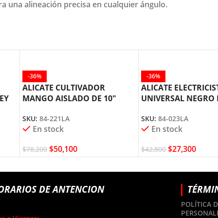
ara una alineación precisa en cualquier ángulo.
-36%
-36%
ALICATE CULTIVADOR
ALICATE ELECTRICIS
EY
MANGO AISLADO DE 10″
UNIVERSAL NEGRO 
STANLEY 84-221
STANLEY 84-023
SKU:
84-221LA
SKU:
84-023LA
En stock
En stock
$
50,100
$
27,300
$
78,200
$
42,800
ORARIOS DE ANTENCION
TÉRMI
POLÍTICA 
PERSONAL