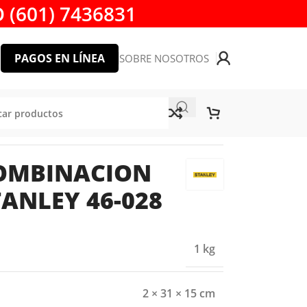
 (601) 7436831
PAGOS EN LÍNEA
SOBRE NOSOTROS
6-028
COMBINACION
TANLEY 46-028
1 kg
2 × 31 × 15 cm