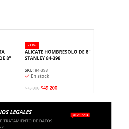
-33%
-35%
TA
ALICATE HOMBRESOLO DE 8″
ALICATE HOM
DE 8″
STANLEY 84-398
ENCAUCHET 10
378 STANLEY
SKU:
84-398
SKU:
84-378
En stock
En stock
$
49,200
$
48,300
$
73,900
$
73,900
NOS LEGALES
IMPORTANTE
DE TRATAMIENTO DE DATOS
ES