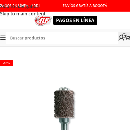
Skip to navigation
PAGOS EN LÍNEA - ADDI
ENVÍOS GRATÍS A BOGOTÁ
Skip to main content
PAGOS EN LÍNEA
Tienda
/
ACCESORIOS
/
CONSUMIBLES
/
MOTOTOOL
-10%