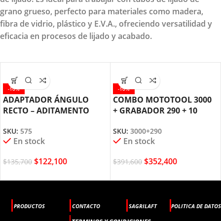
grano grueso, perfecto para materiales como madera,
fibra de vidrio, plástico y E.V.A., ofreciendo versatilidad y
eficacia en procesos de lijado y acabado.
-10%
-10%
ADAPTADOR ÁNGULO
COMBO MOTOTOOL 3000
RECTO – ADITAMENTO
+ GRABADOR 290 + 10
PARA MOTOTOOL DREMEL
ACCESORIOS DREMEL
SKU:
575
SKU:
3000+290
(575)
En stock
En stock
$
122,100
$
352,400
$
135,700
$
391,600
PRODUCTOS
CONTACTO
SAGRILAFT
POLITICA DE DATOS